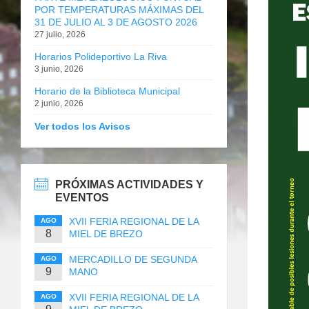
POR TEMPERATURAS MÁXIMAS DEL
31 DE JULIO AL 3 DE AGOSTO 2026
27 julio, 2026
Horarios Polideportivo La Riva
3 junio, 2026
Horario de la Biblioteca Municipal
2 junio, 2026
Ver todos los Avisos
PRÓXIMAS ACTIVIDADES Y
EVENTOS
XVII FERIA REGIONAL DE LA
AGO
8
MIEL DE BREZO
MERCADILLO DE SEGUNDA
AGO
9
MANO
XVII FERIA REGIONAL DE LA
AGO