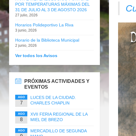
POR TEMPERATURAS MÁXIMAS DEL
Cu
31 DE JULIO AL 3 DE AGOSTO 2026
27 julio, 2026
Horarios Polideportivo La Riva
3 junio, 2026
Horario de la Biblioteca Municipal
2 junio, 2026
Ver todos los Avisos
PRÓXIMAS ACTIVIDADES Y
EVENTOS
LUCES DE LA CIUDAD.
AGO
7
CHARLES CHAPLIN
XVII FERIA REGIONAL DE LA
AGO
8
MIEL DE BREZO
MERCADILLO DE SEGUNDA
AGO