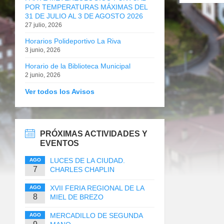
POR TEMPERATURAS MÁXIMAS DEL
31 DE JULIO AL 3 DE AGOSTO 2026
27 julio, 2026
Horarios Polideportivo La Riva
3 junio, 2026
Horario de la Biblioteca Municipal
2 junio, 2026
Ver todos los Avisos
PRÓXIMAS ACTIVIDADES Y
EVENTOS
LUCES DE LA CIUDAD.
AGO
7
CHARLES CHAPLIN
XVII FERIA REGIONAL DE LA
AGO
8
MIEL DE BREZO
MERCADILLO DE SEGUNDA
AGO