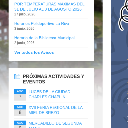
POR TEMPERATURAS MÁXIMAS DEL
31 DE JULIO AL 3 DE AGOSTO 2026
27 julio, 2026
Horarios Polideportivo La Riva
3 junio, 2026
Horario de la Biblioteca Municipal
2 junio, 2026
Ver todos los Avisos
PRÓXIMAS ACTIVIDADES Y
EVENTOS
LUCES DE LA CIUDAD.
AGO
7
CHARLES CHAPLIN
XVII FERIA REGIONAL DE LA
AGO
8
MIEL DE BREZO
MERCADILLO DE SEGUNDA
AGO