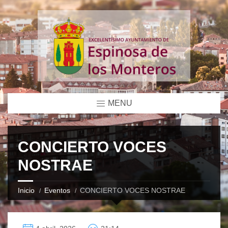
MENU
CONCIERTO VOCES
NOSTRAE
Inicio
Eventos
CONCIERTO VOCES NOSTRAE