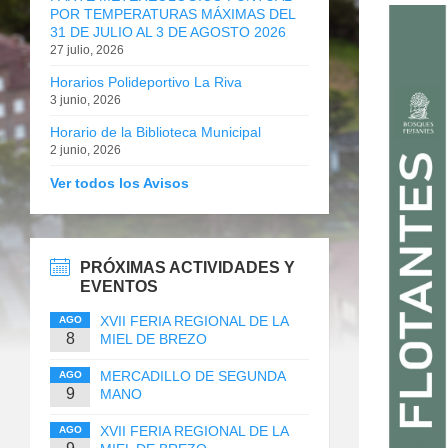
POR TEMPERATURAS MÁXIMAS DEL
31 DE JULIO AL 3 DE AGOSTO 2026
27 julio, 2026
Horarios Polideportivo La Riva
3 junio, 2026
Horario de la Biblioteca Municipal
2 junio, 2026
Ver todos los Avisos
PRÓXIMAS ACTIVIDADES Y
EVENTOS
XVII FERIA REGIONAL DE LA
AGO
8
MIEL DE BREZO
MERCADILLO DE SEGUNDA
AGO
9
MANO
XVII FERIA REGIONAL DE LA
AGO