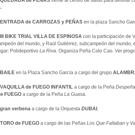
. QUEDADA de PEÑAS
frente al centro de salud para desfilar c
.
. ENTRADA de
CARROZAS y PEÑAS
en la plaza Sancho Garc
 III BIKE TRIAL VILLA DE ESPINOSA
con la participación de 
campeón del mundo, y Raúl Gutiérrez, subcampeón del mundo, e
ugar: Polideportivo
La Riva
. Organiza Peña Colo Cao. Ver prog
BAILE
en la Plaza Sancho García a cargo del grupo
ALAMBR
. VAQUILLA de FUEGO INFANTIL
a cargo de la Peña
Despeña
de FUEGO
a cargo de la Peña
La Guasa.
 gran verbena
a cargo de la Orquesta
DUBAI.
TORO de FUEGO
a cargo de las Peñas
Los Que Faltaban
y
Va