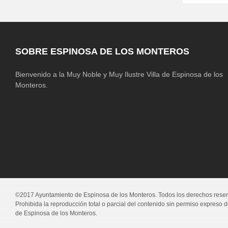
SOBRE ESPINOSA DE LOS MONTEROS
Bienvenido a la Muy Noble y Muy Ilustre Villa de Espinosa de los
Monteros.
©2017 Ayuntamiento de Espinosa de los Monteros. Todos los derechos rese
Prohibida la reproducción total o parcial del contenido sin permiso expreso 
de Espinosa de los Monteros.