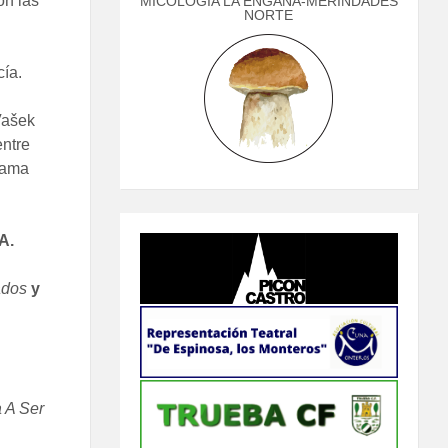
on las
MICOLOGÍA LA ENGAÑA-MERINDADES
NORTE
ía.
Vašek
ntre
rama
A.
dos
y
 A Ser