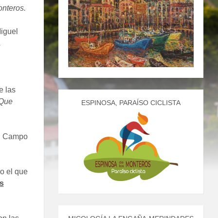
nteros.
iguel
.
.
e las
Que
ESPINOSA, PARAÍSO CICLISTA
l Campo
o el que
s