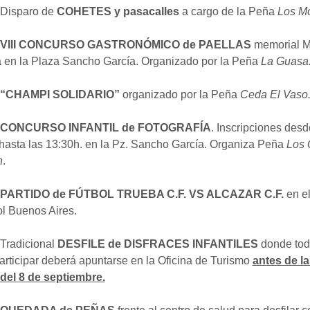
Disparo de
COHETES y
pasacalles
a cargo de la Peña
Los Mo
. VIII CONCURSO GASTRONÓMICO de PAELLAS
memorial M
 en la Plaza Sancho García. Organizado por la Peña
La Guasa
. “CHAMPI SOLIDARIO”
organizado por la Peña
Ceda El Vaso
. CONCURSO INFANTIL de FOTOGRAFÍA
. Inscripciones desd
hasta las 13:30h. en la Pz. Sancho García. Organiza Peña
Los 
n
.
. PARTIDO de FÚTBOL TRUEBA C.F. VS ALCAZAR C.F.
en e
l Buenos Aires.
Tradicional
DESFILE de DISFRACES INFANTILES
donde tod
articipar deberá apuntarse en la Oficina de Turismo
antes de la
 del 8 de septiembre.