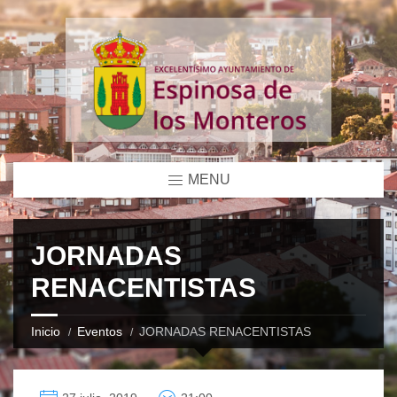
MENU
JORNADAS
RENACENTISTAS
Inicio
Eventos
JORNADAS RENACENTISTAS