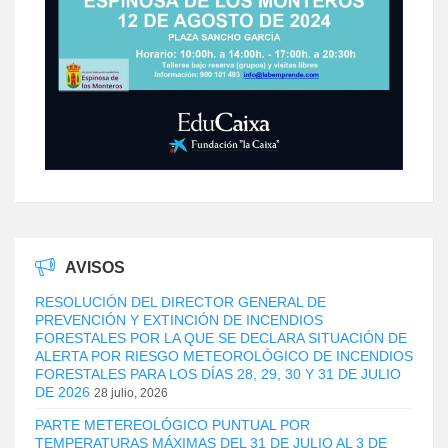
AVISOS
RESOLUCIÓN DEL DIRECTOR GENERAL DE
PREVENCIÓN Y EXTINCIÓN DE INCENDIOS
FORESTALES POR LA QUE SE DECLARA SITUACIÓN DE
ALERTA POR RIESGO METEOROLÓGICO DE INCENDIOS
FORESTALES PARA LOS DÍAS 28, 29, 30 Y 31 DE JULIO
DE 2026
28 julio, 2026
PARTE METEREOLÓGICO PUNTUAL POR
TEMPERATURAS MÁXIMAS DEL 31 DE JULIO AL 3 DE