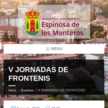
MENU
V JORNADAS DE
FRONTENIS
Inicio
Eventos
V JORNADAS DE FRONTENIS