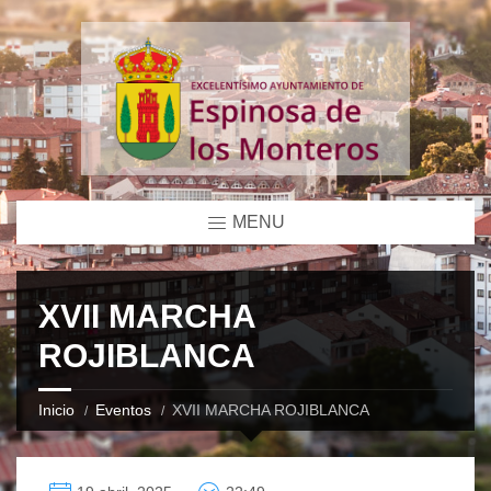
MENU
XVII MARCHA
ROJIBLANCA
Inicio
Eventos
XVII MARCHA ROJIBLANCA