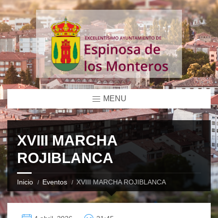
MENU
XVIII MARCHA
ROJIBLANCA
Inicio
Eventos
XVIII MARCHA ROJIBLANCA