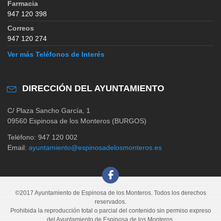
Farmacia
947 120 398
Correos
947 120 274
Ver más Teléfonos de Interés
DIRECCIÓN DEL AYUNTAMIENTO
C/ Plaza Sancho García, 1
09560 Espinosa de los Monteros (BURGOS)
Teléfono: 947 120 002
Email:
ayuntamiento@espinosadelosmonteros.es
©2017 Ayuntamiento de Espinosa de los Monteros. Todos los derechos
reservados.
Prohibida la reproducción total o parcial del contenido sin permiso expreso
del Ayuntamiento de Espinosa de los Monteros.