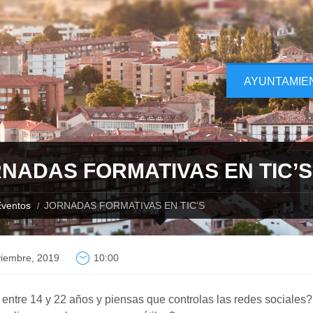
AYUNTAMIE
NADAS FORMATIVAS EN TIC’S
ventos
JORNADAS FORMATIVAS EN TIC’S
viembre, 2019
10:00
entre 14 y 22 años y piensas que controlas las redes sociales