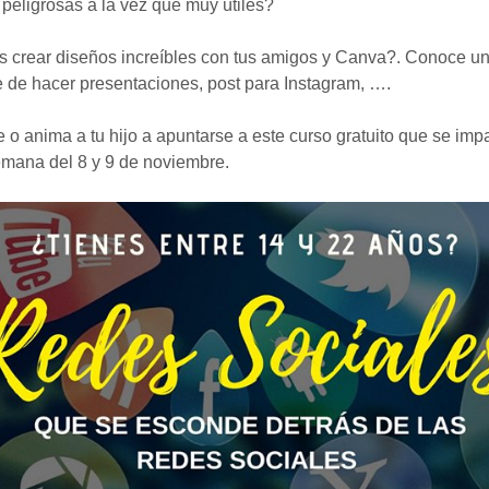
peligrosas a la vez que muy útiles?
s crear diseños increíbles con tus amigos y Canva?. Conoce u
e de hacer presentaciones, post para Instagram, ….
 o anima a tu hijo a apuntarse a este curso gratuito que se impar
emana del 8 y 9 de noviembre.