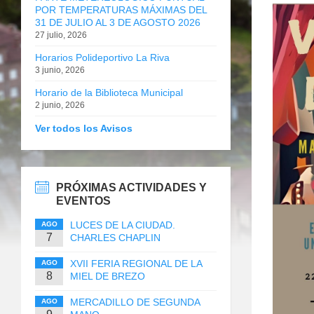
POR TEMPERATURAS MÁXIMAS DEL
31 DE JULIO AL 3 DE AGOSTO 2026
27 julio, 2026
Horarios Polideportivo La Riva
3 junio, 2026
Horario de la Biblioteca Municipal
2 junio, 2026
Ver todos los Avisos
PRÓXIMAS ACTIVIDADES Y
EVENTOS
LUCES DE LA CIUDAD.
AGO
7
CHARLES CHAPLIN
XVII FERIA REGIONAL DE LA
AGO
8
MIEL DE BREZO
MERCADILLO DE SEGUNDA
AGO